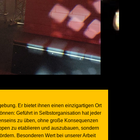
gebung. Er bietet ihnen einen einzigartigen Ort
önnen: Geführt in Selbstorganisation hat jeder
hsenseins zu üben, ohne große Konsequenzen
uppen zu etablieren und auszubauen, sondern
ördern. Besonderen Wert bei unserer Arbeit