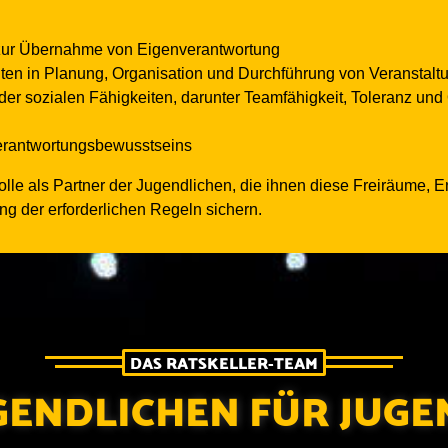
 zur Übernahme von Eigenverantwortung
ten in Planung, Organisation und Durchführung von Veranstalt
der sozialen Fähigkeiten, darunter Teamfähigkeit, Toleranz u
Verantwortungsbewusstseins
olle als Partner der Jugendlichen, die ihnen diese Freiräume,
ung der erforderlichen Regeln sichern.
DAS RATSKELLER-TEAM
GENDLICHEN FÜR JUGE