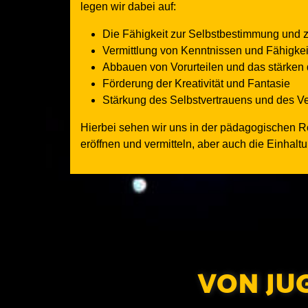
legen wir dabei auf:
Die Fähigkeit zur Selbstbestimmung und
Vermittlung von Kenntnissen und Fähigkei
Abbauen von Vorurteilen und das stärken 
Förderung der Kreativität und Fantasie
Stärkung des Selbstvertrauens und des 
Hierbei sehen wir uns in der pädagogischen R
eröffnen und vermitteln, aber auch die Einhalt
VON JU