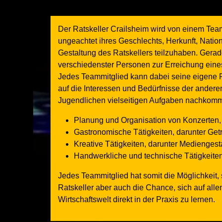
Der Ratskeller Crailsheim wird von einem Team
ungeachtet ihres Geschlechts, Herkunft, Natio
Gestaltung des Ratskellers teilzuhaben. Ger
verschiedenster Personen zur Erreichung eine
Jedes Teammitglied kann dabei seine eigene Per
auf die Interessen und Bedürfnisse der ander
Jugendlichen vielseitigen Aufgaben nachkomm
Planung und Organisation von Konzerten,
Gastronomische Tätigkeiten, darunter Ge
Kreative Tätigkeiten, darunter Mediengesta
Handwerkliche und technische Tätigkeiten,
Jedes Teammitglied hat somit die Möglichkeit, 
Ratskeller aber auch die Chance, sich auf al
Wirtschaftswelt direkt in der Praxis zu lernen.