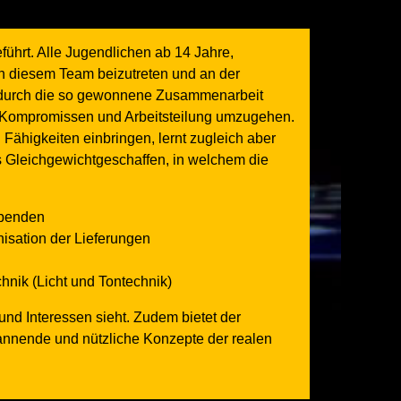
ührt. Alle Jugendlichen ab 14 Jahre,
en diesem Team beizutreten und an der
n durch die so gewonnene Zusammenarbeit
, Kompromissen und Arbeitsteilung umzugehen.
 Fähigkeiten einbringen, lernt zugleich aber
s Gleichgewichtgeschaffen, in welchem die
Abenden
isation der Lieferungen
hnik (Licht und Tontechnik)
und Interessen sieht. Zudem bietet der
annende und nützliche Konzepte der realen