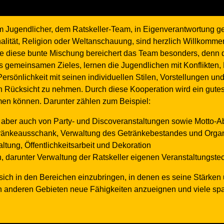
 Jugendlicher, dem Ratskeller-Team, in Eigenverantwortung gef
nalität, Religion oder Weltanschauung, sind herzlich Willkomm
ade diese bunte Mischung bereichert das Team besonders, den
s gemeinsamen Zieles, lernen die Jugendlichen mit Konflikten
sönlichkeit mit seinen individuellen Stilen, Vorstellungen und
en Rücksicht zu nehmen. Durch diese Kooperation wird ein gute
en können. Darunter zählen zum Beispiel:
 aber auch von Party- und Discoveranstaltungen sowie Motto-
tränkeausschank, Verwaltung des Getränkebestandes und Organ
ltung, Öffentlichkeitsarbeit und Dekoration
 darunter Verwaltung der Ratskeller eigenen Veranstaltungstec
sich in den Bereichen einzubringen, in denen es seine Stärken 
len anderen Gebieten neue Fähigkeiten anzueignen und viele sp