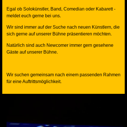
Egal ob Solokünstler, Band, Comedian oder Kabarett -
meldet euch gerne bei uns.
Wir sind immer auf der Suche nach neuen Künstlern, die
sich gerne auf unserer Bühne präsentieren möchten.
Natürlich sind auch Newcomer immer gern gesehene
Gäste auf unserer Bühne.
Wir suchen gemeinsam nach einem passenden Rahmen
für eine Auftrittsmöglichkeit.